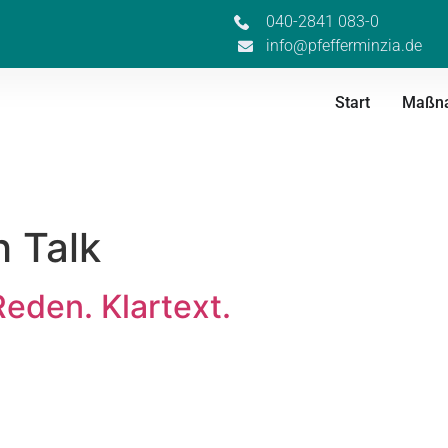
040-2841 083-0
info@pfefferminzia.de
Start
Maßn
 Talk
Reden. Klartext.