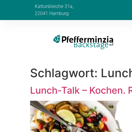
Kattunbleiche 31a,
22041 Hamburg
Schlagwort:
Lunch
Lunch-Talk – Kochen. 